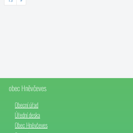
13
»
obec Hněvčeves
Obecní úřad
Úřední deska
Obec Hněvčeves