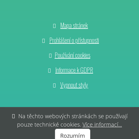
Mapa stránek
Prohlášení o přístupnosti
Používání cookies
Informace k GDPR
Vypnout styly
Na těchto webových stránkách se používají
2024 Obec Hněvčeves
pouze technické cookies.
Více informací...
Rozumím