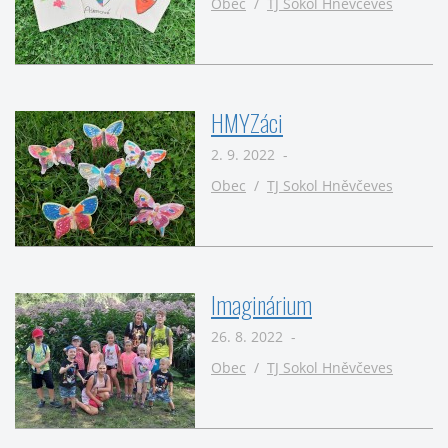
Obec
/
TJ Sokol Hněvčeves
HMYZáci
2. 9. 2022 -
Obec
/
TJ Sokol Hněvčeves
Imaginárium
26. 8. 2022 -
Obec
/
TJ Sokol Hněvčeves