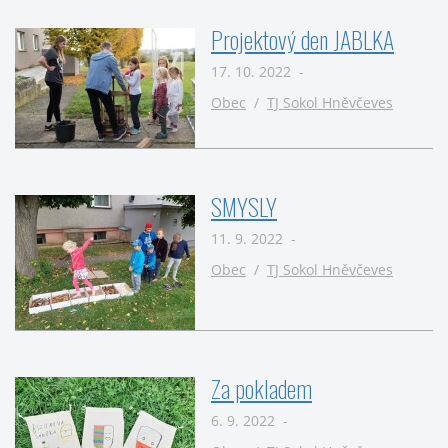
Projektový den JABLKA
17. 10. 2022 -
Obec
/
TJ Sokol Hněvčeves
SMYSLY
11. 9. 2022 -
Obec
/
TJ Sokol Hněvčeves
Za pokladem
6. 9. 2022 -