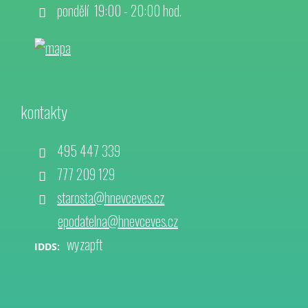
pondělí 19:00 - 20:00 hod.
kontakty
495 447 339
777 209 129
starosta@hnevceves.cz
epodatelna@hnevceves.cz
wyzapft
IDDS: