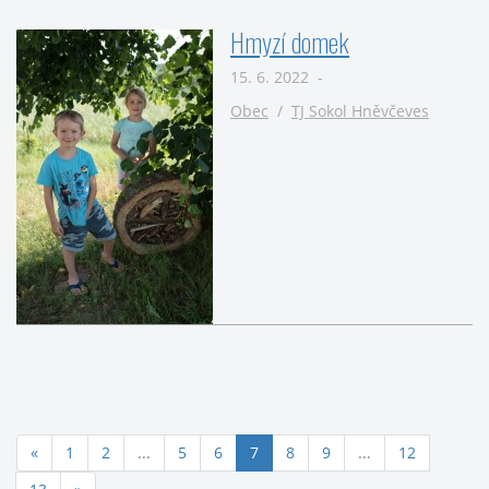
Hmyzí domek
15. 6. 2022 -
Obec
/
TJ Sokol Hněvčeves
(aktuální)
«
1
2
...
5
6
7
8
9
...
12