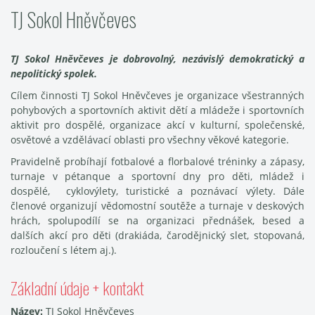
TJ Sokol Hněvčeves
TJ Sokol Hněvčeves je dobrovolný, nezávislý demokratický a
nepolitický spolek.
Cílem činnosti TJ Sokol Hněvčeves je organizace všestranných
pohybových a sportovních aktivit dětí a mládeže i sportovních
aktivit pro dospělé, organizace akcí v kulturní, společenské,
osvětové a vzdělávací oblasti pro všechny věkové kategorie.
Pravidelně probíhají fotbalové a florbalové tréninky a zápasy,
turnaje v pétanque a sportovní dny pro děti, mládež i
dospělé, cyklovýlety, turistické a poznávací výlety. Dále
členové organizují vědomostní soutěže a turnaje v deskových
hrách, spolupodílí se na organizaci přednášek, besed a
dalších akcí pro děti (drakiáda, čarodějnický slet, stopovaná,
rozloučení s létem aj.).
Základní údaje + kontakt
Název:
TJ Sokol Hněvčeves