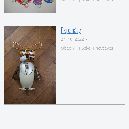
Exponáty
27. 10. 2022 -
Obec
/
TJ Sokol Hněvčeves