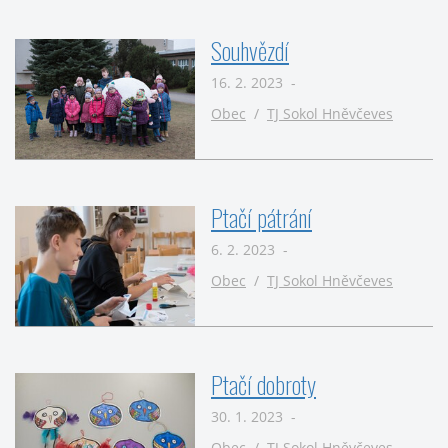
Souhvězdí
16. 2. 2023 -
Obec
/
TJ Sokol Hněvčeves
Ptačí pátrání
6. 2. 2023 -
Obec
/
TJ Sokol Hněvčeves
Ptačí dobroty
30. 1. 2023 -
Obec
/
TJ Sokol Hněvčeves