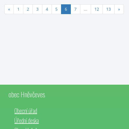
(aktuální)
«
1
2
3
4
5
6
7
...
12
13
»
obec Hněvčeves
Obecní úřad
Úřední deska