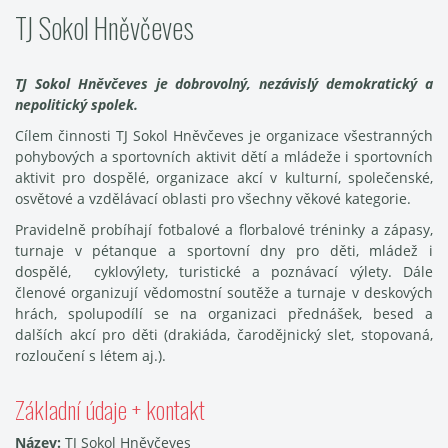
TJ Sokol Hněvčeves
TJ Sokol Hněvčeves je dobrovolný, nezávislý demokratický a
nepolitický spolek.
Cílem činnosti TJ Sokol Hněvčeves je organizace všestranných
pohybových a sportovních aktivit dětí a mládeže i sportovních
aktivit pro dospělé, organizace akcí v kulturní, společenské,
osvětové a vzdělávací oblasti pro všechny věkové kategorie.
Pravidelně probíhají fotbalové a florbalové tréninky a zápasy,
turnaje v pétanque a sportovní dny pro děti, mládež i
dospělé, cyklovýlety, turistické a poznávací výlety. Dále
členové organizují vědomostní soutěže a turnaje v deskových
hrách, spolupodílí se na organizaci přednášek, besed a
dalších akcí pro děti (drakiáda, čarodějnický slet, stopovaná,
rozloučení s létem aj.).
Základní údaje + kontakt
Název:
TJ Sokol Hněvčeves