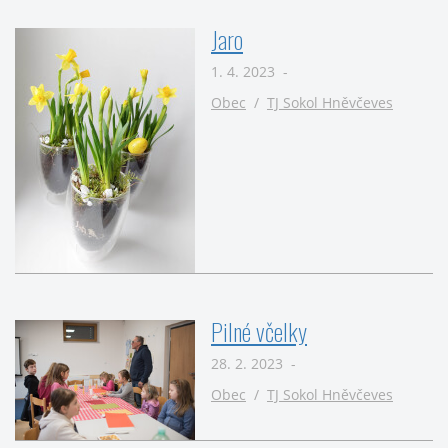
Jaro
1. 4. 2023 -
Obec
/
TJ Sokol Hněvčeves
Pilné včelky
28. 2. 2023 -
Obec
/
TJ Sokol Hněvčeves