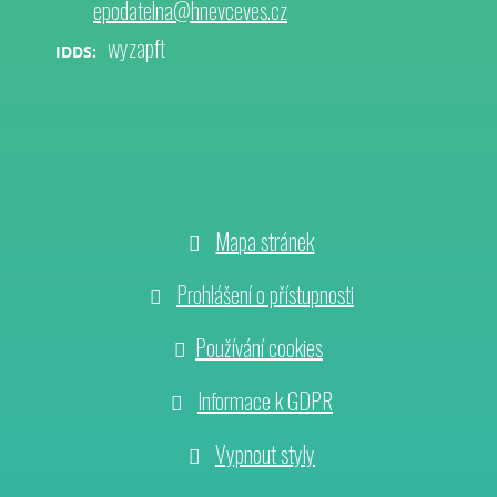
epodatelna@hnevceves.cz
wyzapft
IDDS:
Mapa stránek
Prohlášení o přístupnosti
Používání cookies
Informace k GDPR
Vypnout styly