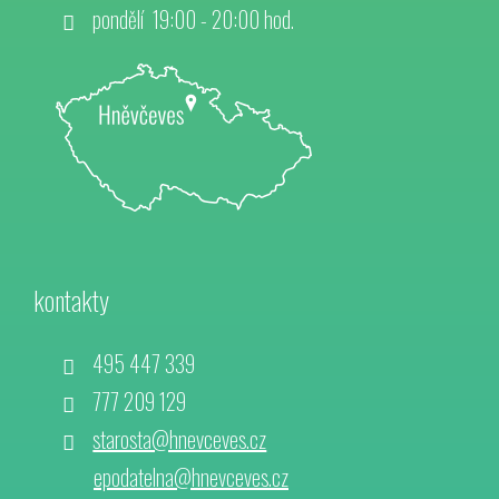
pondělí 19:00 - 20:00 hod.
kontakty
495 447 339
777 209 129
starosta@hnevceves.cz
epodatelna@hnevceves.cz