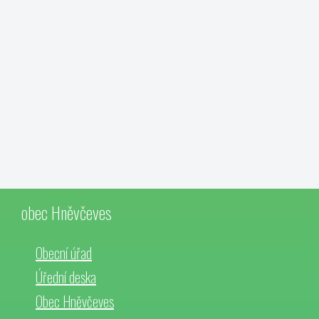
obec Hněvčeves
Obecní úřad
Úřední deska
Obec Hněvčeves