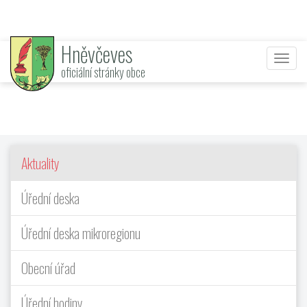
Hněvčeves
Nabí
oficiální stránky obce
Aktuality
Úřední deska
Úřední deska mikroregionu
Obecní úřad
Úřední hodiny