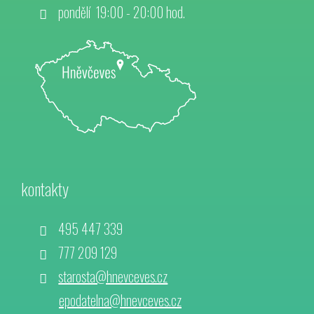
pondělí 19:00 - 20:00 hod.
kontakty
495 447 339
777 209 129
starosta@hnevceves.cz
epodatelna@hnevceves.cz