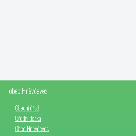
obec Hněvčeves
Obecní úřad
Úřední deska
Obec Hněvčeves