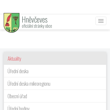
Hněvčeves
Nabí
oficiální stránky obce
Aktuality
Úřední deska
Úřední deska mikroregionu
Obecní úřad
Úřední hodiny