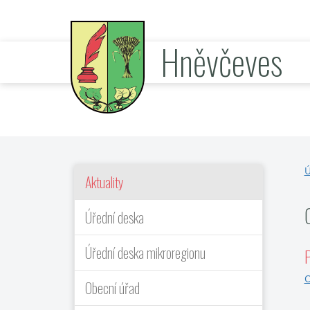
Hněvčeves
oficiální stránky obce
Ú
Aktuality
Úřední deska
Úřední deska mikroregionu
P
O
Obecní úřad