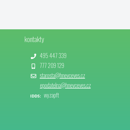
kontakty
495 447 339
777 209 129
starosta@hnevceves.cz
epodatelna@hnevceves.cz
wyzapft
IDDS: