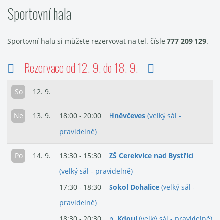
Sportovní hala
Sportovní halu si můžete rezervovat na tel. čísle
777 209 129
.
Rezervace od 12. 9. do 18. 9.
So
12. 9.
Ne
13. 9.
18:00 - 20:00
Hněvčeves
(velký sál -
pravidelně)
Po
14. 9.
13:30 - 15:30
ZŠ Cerekvice nad Bystřicí
(velký sál - pravidelně)
17:30 - 18:30
Sokol Dohalice
(velký sál -
pravidelně)
18:30 - 20:30
p. Kdoul
(velký sál - pravidelně)