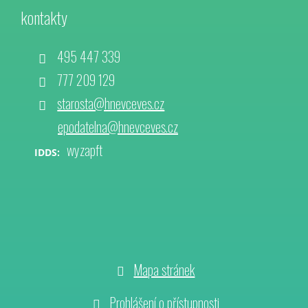
kontakty
495 447 339
777 209 129
starosta@hnevceves.cz
epodatelna@hnevceves.cz
wyzapft
IDDS:
Mapa stránek
Prohlášení o přístupnosti