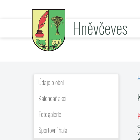
Hněvčeves
oficiální stránky obce
Ú
Údaje o obci
Kalendář akcí
Fotogalerie
K
C
Sportovní hala
v