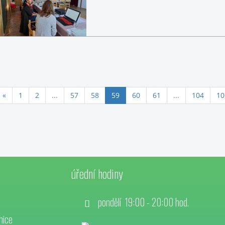
(aktuální)
«
1
2
...
57
58
59
60
61
...
104
10
úřední hodiny
pondělí 19:00 - 20:00 hod.
nice