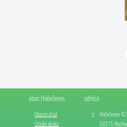
obec Hněvčeves
adresa
Obecní úřad
Hněvčeves 42
Úřední deska
503 15 Necha