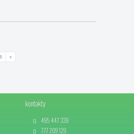
5
»
kontakty
495 447 339
777 209 129