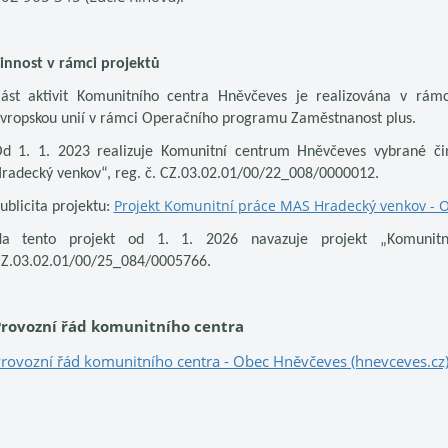
innost v rámci projektů
ást aktivit Komunitního centra Hněvčeves je realizována v rámc
vropskou unií v rámci Operačního programu Zaměstnanost plus.
d 1. 1. 2023 realizuje Komunitní centrum Hněvčeves vybrané či
radecký venkov“, reg. č. CZ.03.02.01/00/22_008/0000012.
Projekt Komunitní práce MAS Hradecký venkov - 
ublicita projektu:
a tento projekt od 1. 1. 2026 navazuje projekt „Komunit
Z.03.02.01/00/25_084/0005766.
rovozní řád komunitního centra
rovozní řád komunitního centra - Obec Hněvčeves (hnevceves.cz