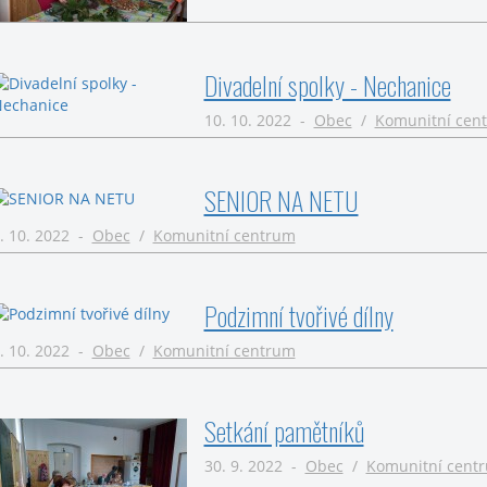
Divadelní spolky - Nechanice
10. 10. 2022 -
Obec
/
Komunitní cen
SENIOR NA NETU
. 10. 2022 -
Obec
/
Komunitní centrum
Podzimní tvořivé dílny
. 10. 2022 -
Obec
/
Komunitní centrum
Setkání pamětníků
30. 9. 2022 -
Obec
/
Komunitní cent