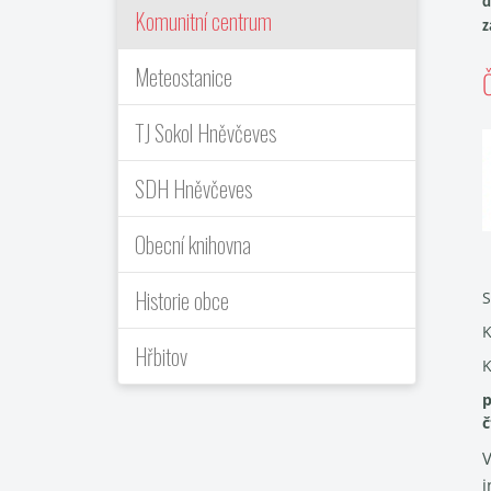
d
Komunitní centrum
z
Meteostanice
Č
TJ Sokol Hněvčeves
SDH Hněvčeves
Obecní knihovna
Historie obce
S
K
Hřbitov
K
p
č
V
i