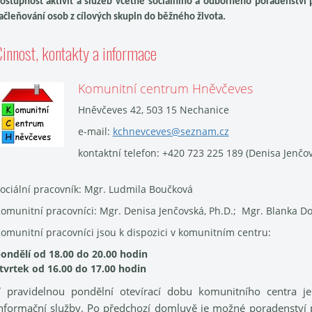
ostupnost aktivit a služeb včetně sociálního a odborného poradenství př
ačleňování osob z cílových skupin do běžného života.
innost, kontakty a informace
Komunitní centrum Hněvčeves
Hněvčeves 42, 503 15 Nechanice
e-mail:
kchnevceves@seznam.cz
kontaktní telefon: +420 723 225 189 (Denisa Jenčo
ociální pracovník: Mgr. Ludmila Boučková
omunitní pracovníci: Mgr. Denisa Jenčovská, Ph.D.; Mgr. Blanka 
omunitní pracovníci jsou k dispozici v komunitním centru:
ondělí od 18.00 do 20.00 hodin
tvrtek od 16.00 do 17.00 hodin
 pravidelnou pondělní otevírací dobu komunitního centra je
nformační služby. Po předchozí domluvě je možné poradenství p