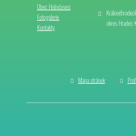
Obec Hněvčeves
Královéhradeck
Fotogalerie
okres Hradec 
Kontakty
Mapa stránek
Proh