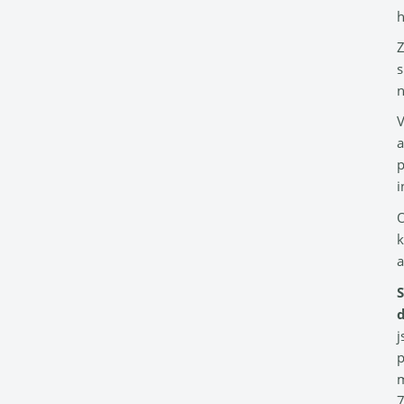
h
Z
s
n
V
a
p
i
O
k
a
S
j
p
m
7