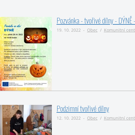
Pozvánka - tvořivé dílny - DÝN
19. 10. 2022 -
Obec
/
Komunitní cen
Podzimní tvořivé dílny
12. 10. 2022 -
Obec
/
Komunitní cen