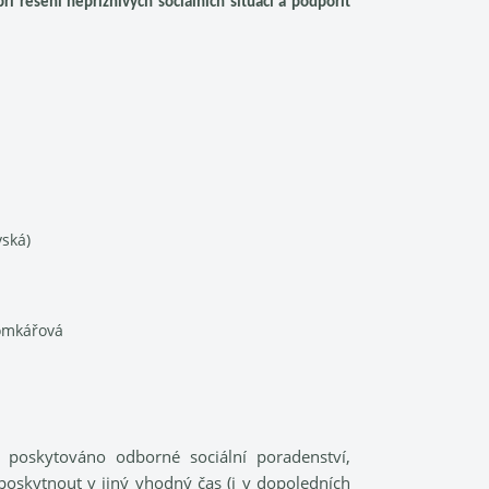
i řešení nepříznivých sociálních situací a podpořit
vská)
Domkářová
 poskytováno odborné sociální poradenství,
oskytnout v jiný vhodný čas (i v dopoledních