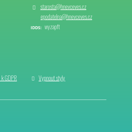
starosta@hnevceves.cz
epodatelna@hnevceves.cz
wyzapft
IDDS:
e k GDPR
Vypnout styly