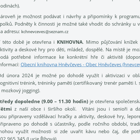
odinách).
ároveň je možnost podávat i návrhy a připomínky k programu 
polků. Podněty k činnosti je možné také vhodit do schránky u 
a adresu:
kchnevceves@seznam.cz
 této době je otevřena i
KNIHOVNA
. Mimo půjčování knížek a
ktivity a deskov
é h
ry pro děti, mládež, dospělé
. Na místě je mo
odá potřebné informace ke konkrétní hře či aktivitě (dopor
nformací:
Obecní knihovna Hněvčeves - Obec Hněvčeves (hnevcev
d února 2024 je možné po dohodě využít i aktivizaci v obl
ognitivní trénink, tréninky paměti (certifikovaný trenér paměti I
 mozkový jogging).
tředy dopoledne (9.00 – 11.30 hodin)
je otevřena společens
dětmi
z naší obce i širšího okolí. Vítáni jsou i senioři a d
sou připraveny vzdělávací hračky a aktivity, deskové hry, lepo
řipraveno po dohodě s účastníky, podle ročního období, trad
ohou využít možnosti si zde uvařit kávu nebo čaj, dle potř
02 965 345 (Lucie Říhová).