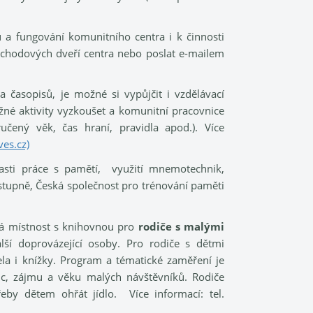
a fungování komunitního centra i k činnosti
vchodových dveří centra nebo poslat e-mailem
 časopisů, je možné si vypůjčit i vzdělávací
žné aktivity vyzkoušet a komunitní pracovnice
učený věk, čas hraní, pravidla apod.). Více
es.cz)
asti práce s pamětí, využití mnemotechnik,
. stupně, Česká společnost pro trénování paměti
ká místnost s knihovnou pro
rodiče s malými
alší doprovázející osoby. Pro rodiče s dětmi
rela i knížky. Program a tématické zaměření je
ic, zájmu a věku malých návštěvníků. Rodiče
eby dětem ohřát jídlo. Více informací: tel.