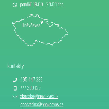
pondělí 19:00 - 20:00 hod.
kontakty
495 447 339
777 209 129
starosta@hnevceves.cz
epodatelna@hnevceves.cz