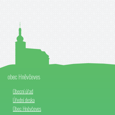
obec Hněvčeves
Obecní úřad
Úřední deska
Obec Hněvčeves