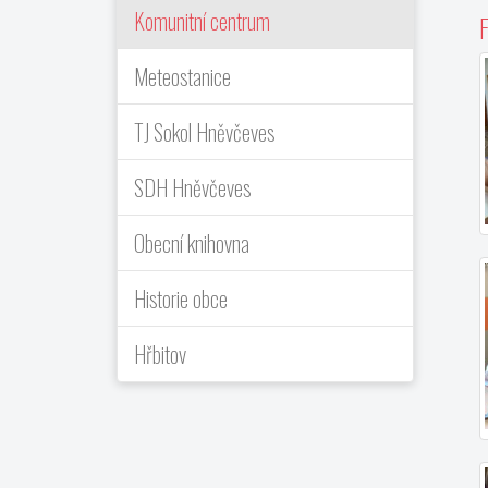
Komunitní centrum
F
Meteostanice
TJ Sokol Hněvčeves
SDH Hněvčeves
Obecní knihovna
Historie obce
Hřbitov