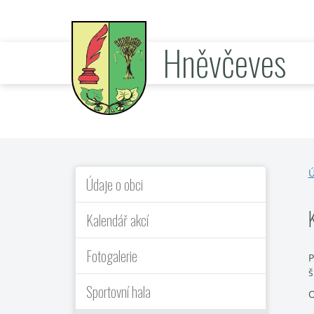
Hněvčeves
oficiální stránky obce
Ú
Údaje o obci
Kalendář akcí
Fotogalerie
P
š
Sportovní hala
O