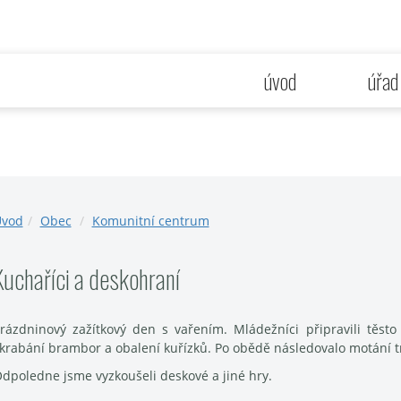
úvod
úřad
vod
Obec
Komunitní centrum
Kuchaříci a deskohraní
rázdninový zažítkový den s vařením. Mládežníci připravili těsto 
krabání brambor a obalení kuřízků. Po obědě následovalo motání tr
dpoledne jsme vyzkoušeli deskové a jiné hry.