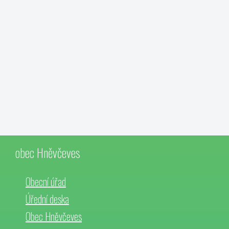
obec Hněvčeves
Obecní úřad
Úřední deska
Obec Hněvčeves