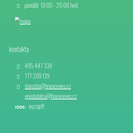
pondělí 19:00 - 20:00 hod.
kontakty
495 447 339
777 209 129
starosta@hnevceves.cz
epodatelna@hnevceves.cz
wyzapft
IDDS: