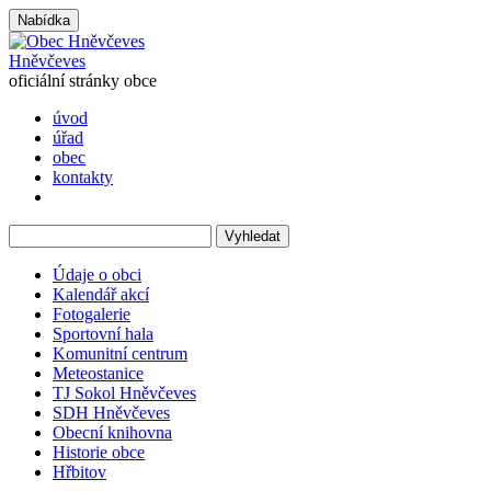
Nabídka
Hněvčeves
oficiální stránky obce
úvod
úřad
obec
kontakty
Vyhledat
Údaje o obci
Kalendář akcí
Fotogalerie
Sportovní hala
Komunitní centrum
Meteostanice
TJ Sokol Hněvčeves
SDH Hněvčeves
Obecní knihovna
Historie obce
Hřbitov