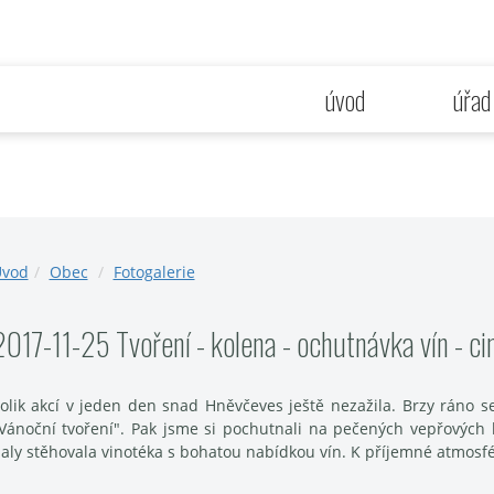
úvod
úřad
vod
Obec
Fotogalerie
2017-11-25 Tvoření - kolena - ochutnávka vín - c
olik akcí v jeden den snad Hněvčeves ještě nezažila. Brzy ráno s
Vánoční tvoření". Pak jsme si pochutnali na pečených vepřových 
aly stěhovala vinotéka s bohatou nabídkou vín. K příjemné atmosf