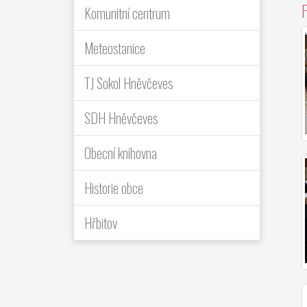
F
Komunitní centrum
Meteostanice
TJ Sokol Hněvčeves
SDH Hněvčeves
Obecní knihovna
Historie obce
Hřbitov