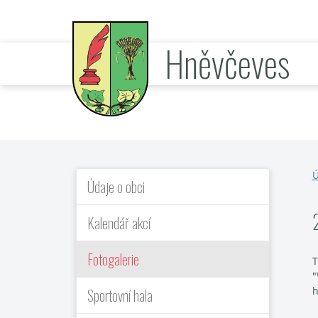
Hněvčeves
oficiální stránky obce
Ú
Údaje o obci
Kalendář akcí
Fotogalerie
T
"
h
Sportovní hala