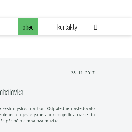
obec
kontakty
28. 11. 2017
imbálovka
e sešli myslivci na hon. Odpoledne následovalo
kolenech a ještě jsme ani nedojedli a už se do
éře přispěla cimbálová muzika.