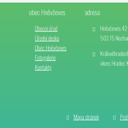
obec Hněvčeves
adresa
Obecní úřad
Hněvčeves 42
Úřední deska
503 15 Necha
Obec Hněvčeves
Královéhradeck
Fotogalerie
okres Hradec 
Kontakty
Mapa stránek
Proh