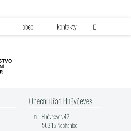
obec
kontakty
Obecní úřad Hněvčeves
Hněvčeves 42
503 15 Nechanice