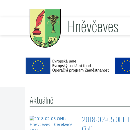
Hněvčeves
oficiální stránky obce
Aktuálně
2018-02-05 OHL: Hn
(7:4)