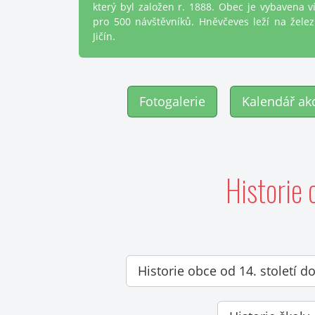
který byl založen r. 1888. Obec je vybavena v
pro 500 návštěvníků. Hněvčeves leží na železn
Jičín.
Fotogalerie
Kalendář ak
Historie
Historie obce od 14. století d