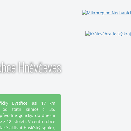
obce Hněvčeves
čky Bystřice, asi 17 km
od státní silnice č. 35.
 původně gotický, do dnešní
 z 18. století. V centru obce
také aktivní Hasičský spolek,