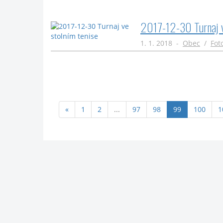
2017-12-30 Turnaj v
1. 1. 2018 -
Obec
/
Fot
(aktuální)
«
1
2
...
97
98
99
100
1