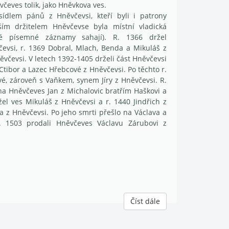
čeves tolik, jako Hněvkova ves.
ídlem pánů z Hněvčevsi, kteří byli i patrony
rším držitelem Hněvčevse byla místní vladická
né písemné záznamy sahají). R. 1366 držel
evsi, r. 1369 Dobral, Mlach, Benda a Mikuláš z
ěvčevsi. V letech 1392-1405 drželi část Hněvčevsi
 Ctibor a Lazec Hřebcové z Hněvčevsi. Po těchto r.
, zároveň s Vaňkem, synem Jíry z Hněvčevsi. R.
na Hněvčeves Jan z Michalovic bratřím Haškovi a
žel ves Mikuláš z Hněvčevsi a r. 1440 Jindřich z
a z Hněvčevsi. Po jeho smrti přešlo na Václava a
r. 1503 prodali Hněvčeves Václavu Zárubovi z
Číst dále