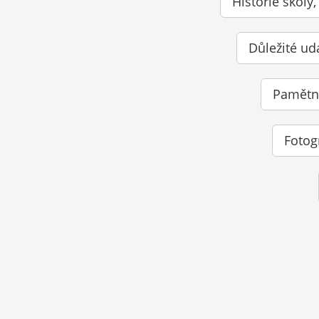
Historie školy,
Důležité ud
Pamětní
Fotog