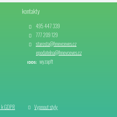
kontakty
495 447 339
777 209 129
starosta@hnevceves.cz
epodatelna@hnevceves.cz
wyzapft
IDDS:
e k GDPR
Vypnout styly