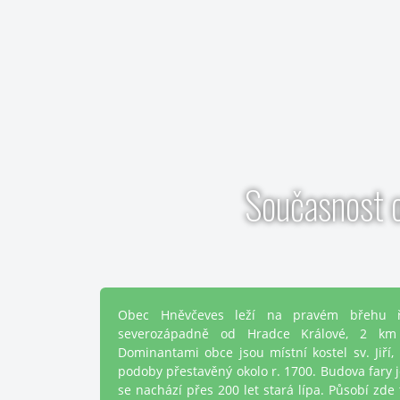
Současnost 
Obec Hněvčeves leží na pravém břehu ří
severozápadně od Hradce Králové, 2 km 
Dominantami obce jsou místní kostel sv. Jiří,
podoby přestavěný okolo r. 1700. Budova fary je
se nachází přes 200 let stará lípa. Působí zde 