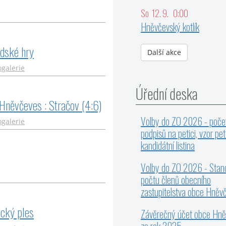
So 12. 9. 0:00
Hněvčevský kotlík
ské hry
Další akce
ogalerie
Úřední deska
něvčeves : Stračov (4:6)
Volby do ZO 2026 - poče
ogalerie
podpisů na petici, vzor pet
kandidátní listina
Volby do ZO 2026 - Stan
počtu členů obecního
zastupitelstva obce Hněv
cký ples
Závěrečný účet obce Hn