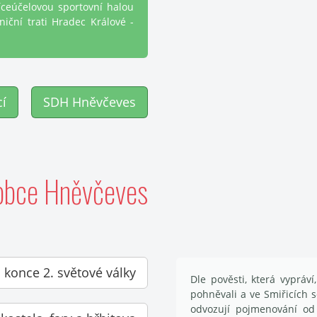
íceúčelovou sportovní halou
iční trati Hradec Králové -
cí
SDH Hněvčeves
 obce Hněvčeves
o konce 2. světové války
Dle pověsti, která vypráví
pohněvali a ve Smiřicích s
odvozují pojmenování od 