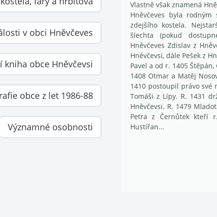
 kostela, fary a hřbitova
Vlastně však znamená Hněv
Hněvčeves byla rodným s
zdejšího kostela. Nejsta
álosti v obci Hněvčeves
šlechta (pokud dostup
Hněvčeves Zdislav z Hněvč
Hněvčevsi, dále Pešek z Hn
 kniha obce Hněvčevsi
Pavel a od r. 1405 Štěpán,
1408 Otmar a Matěj Nosové
1410 postoupil právo své 
rafie obce z let 1986-88
Tomáši z Lípy. R. 1431 dr
Hněvčevsi. R. 1479 Mladot
Petra z Černůtek kteří 
Významné osobnosti
Hustířan...