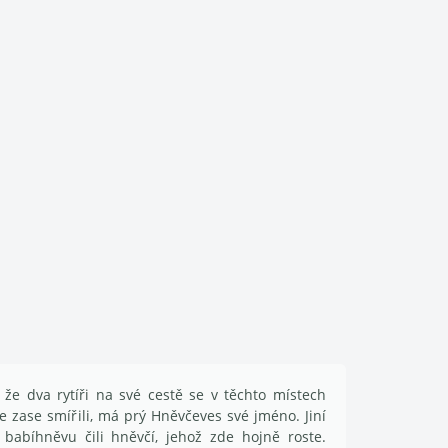
, že dva rytíři na své cestě se v těchto místech
e zase smířili, má prý Hněvčeves své jméno. Jiní
babíhněvu čili hněvčí, jehož zde hojně roste.