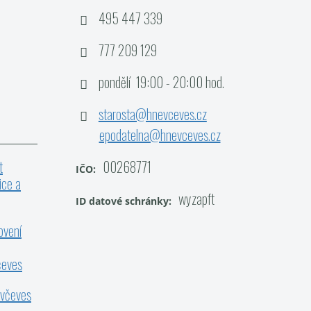
495 447 339
777 209 129
pondělí 19:00 - 20:00 hod.
starosta@hnevceves.cz
epodatelna@hnevceves.cz
t
00268771
IČO:
ice a
wyzapft
ID datové schránky:
ovení
čeves
ěvčeves