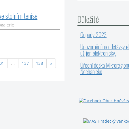
e stolním tenise
Důležité
ogalerie
Odpady 2023
Upozornění na odstávky el
už jen elektronicky.
01
...
137
138
»
Úřední deska Mikroregion
Nechanicko